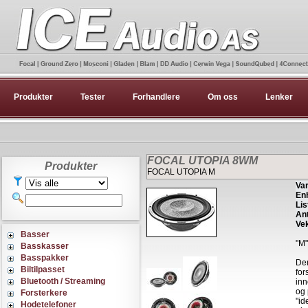
Produkter
Tester
Forhandlere
Om oss
Lenker
FOCAL UTOPIA 8WM
Produkter
FOCAL UTOPIA M
Var
Enh
Lis
Ant
Vek
Basser
"M"
Basskasser
Basspakker
Den
Biltilpasset
for
Bluetooth / Streaming
inn
og 
Forsterkere
"id
Hodetelefoner