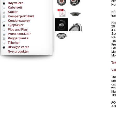
eks
Høyttalere
lyd
Kabelsett
Kabler
Når
tra
Kampanjer/Tilbud
Kondensatorer
Hi
Lydpakker
20 
Plug and Play
4 
Spo
Prosessor/DSP
Ne
Raggarplanke
100
Tilbehør
Fre
Utsolgte varer
Fø
Nye produkter
Mo
Mo
Te
Vi
The
pro
cap
wel
hig
TBM
FO
AU