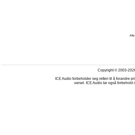
Alle
Copyright © 2003-2026
ICE Audio forbeholder seg retten til å forandre p
varsel. ICE Audio tar også forbehold o