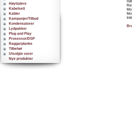
Hø
Høyttalere
Res
Kabelsett
Mo
Kabler
Mo
Ink
Kampanjer/Tilbud
Kondensatorer
Br
Lydpakker
Plug and Play
Prosessor/DSP
Raggarplanke
Tilbehør
Utsolgte varer
Nye produkter