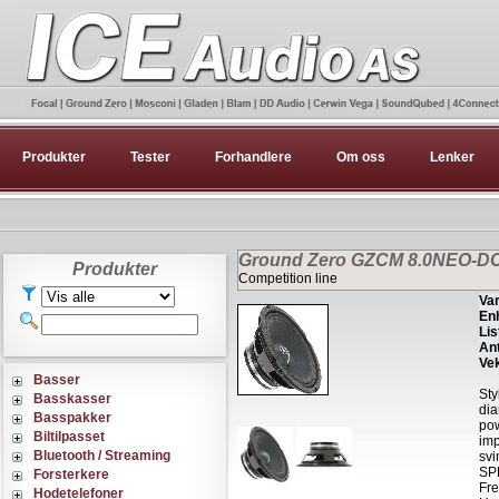
Produkter
Tester
Forhandlere
Om oss
Lenker
Ground Zero GZCM 8.0NEO-D
Produkter
Competition line
Var
Enh
Lis
Ant
Vek
Basser
Sty
Basskasser
dia
Basspakker
po
Biltilpasset
im
Bluetooth / Streaming
svi
SP
Forsterkere
Fre
Hodetelefoner