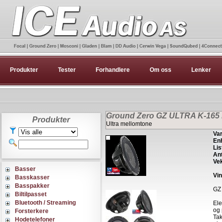
Produkter
Tester
Forhandlere
Om oss
Lenker
Ground Zero GZ ULTRA K-165 
Produkter
Ultra mellomtone
Var
Enh
Lis
Ant
Vek
Basser
Vin
Basskasser
Basspakker
GZ 
Biltilpasset
Bluetooth / Streaming
Ele
og 
Forsterkere
Tak
Hodetelefoner