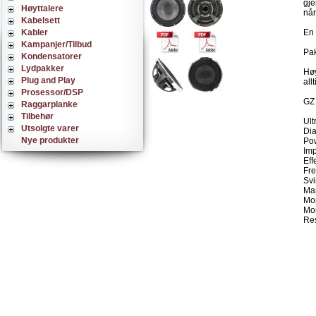
gje
Høyttalere
når
Kabelsett
Kabler
En 
Kampanjer/Tilbud
Pak
Kondensatorer
Lydpakker
Høy
Plug and Play
all
Prosessor/DSP
GZ 
Raggarplanke
Tilbehør
Ult
Utsolgte varer
Dia
Nye produkter
Pow
Im
Eff
Fr
Svi
Ma
Mo
Mo
Res