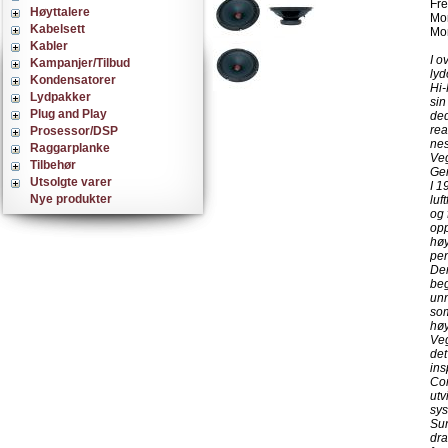
Fre
Høyttalere
Mo
Kabelsett
Mo
Kabler
I o
Kampanjer/Tilbud
lyd
Kondensatorer
Hi-
Lydpakker
sin
Plug and Play
ded
rea
Prosessor/DSP
nes
Raggarplanke
Veg
Tilbehør
Gen
Utsolgte varer
I 1
Nye produkter
luf
og 
opp
høy
pe
Den
beg
unn
som
høy
Veg
det
ins
Cor
utv
sys
Sun
dra