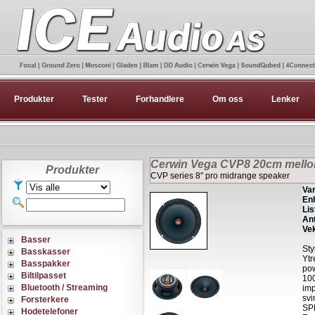
Produkter
Tester
Forhandlere
Om oss
Lenker
Cerwin Vega CVP8 20cm mell
Produkter
CVP series 8" pro midrange speaker
Var
Enh
Lis
Ant
Vek
Basser
Sty
Basskasser
Ytr
Basspakker
pow
Biltilpasset
10
Bluetooth / Streaming
im
svi
Forsterkere
SP
Hodetelefoner