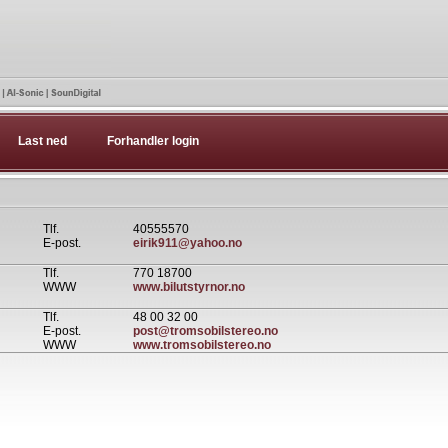
Last ned
Forhandler login
Tlf.
40555570
E-post.
eirik911@yahoo.no
Tlf.
770 18700
WWW
www.bilutstyrnor.no
Tlf.
48 00 32 00
E-post.
post@tromsobilstereo.no
WWW
www.tromsobilstereo.no