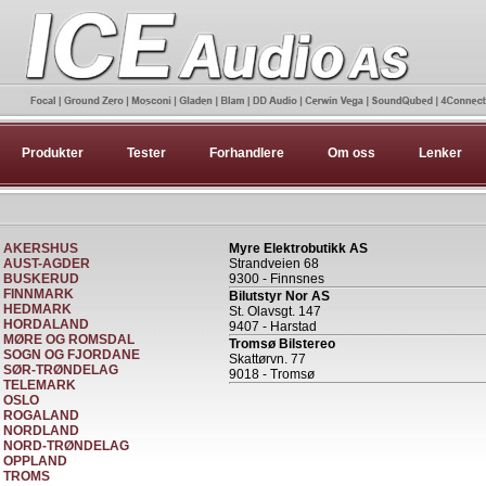
Produkter
Tester
Forhandlere
Om oss
Lenker
AKERSHUS
Myre Elektrobutikk AS
AUST-AGDER
Strandveien 68
BUSKERUD
9300 - Finnsnes
FINNMARK
Bilutstyr Nor AS
HEDMARK
St. Olavsgt. 147
HORDALAND
9407 - Harstad
MØRE OG ROMSDAL
Tromsø Bilstereo
SOGN OG FJORDANE
Skattørvn. 77
SØR-TRØNDELAG
9018 - Tromsø
TELEMARK
OSLO
ROGALAND
NORDLAND
NORD-TRØNDELAG
OPPLAND
TROMS