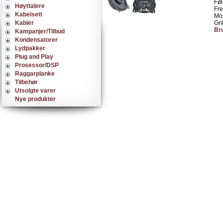
Føl
Høyttalere
Fr
Kabelsett
Mo
Kabler
Gri
Br
Kampanjer/Tilbud
Kondensatorer
Lydpakker
Plug and Play
Prosessor/DSP
Raggarplanke
Tilbehør
Utsolgte varer
Nye produkter