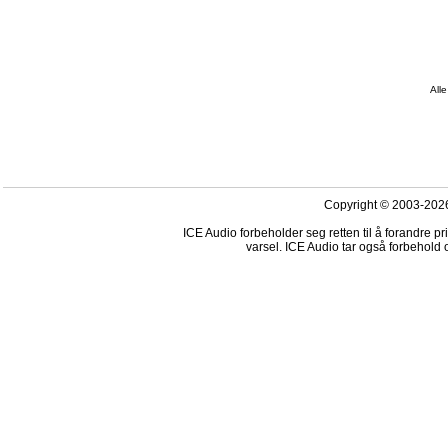
Alle
Copyright © 2003-2026
ICE Audio forbeholder seg retten til å forandre p
varsel. ICE Audio tar også forbehold o