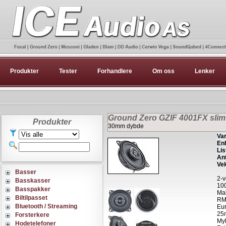
Produkter
Tester
Forhandlere
Om oss
Lenker
Ground Zero GZIF 4001FX slim
Produkter
30mm dybde
Var
Enh
Lis
Ant
Vek
Basser
2-v
Basskasser
10
Basspakker
Mak
Biltilpasset
RMS
Bluetooth / Streaming
Eur
25
Forsterkere
Myl
Hodetelefoner