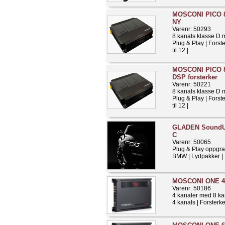
MOSCONI PICO 8
NY
Varenr: 50293
8 kanals klasse D
Plug & Play | Forst
til 12 |
MOSCONI PICO 8 
DSP forsterker
Varenr: 50221
8 kanals klasse D
Plug & Play | Forst
til 12 |
GLADEN Sound
C
Varenr: 50065
Plug & Play oppgra
BMW | Lydpakker |
MOSCONI ONE 4 
Varenr: 50186
4 kanaler med 8 k
4 kanals | Forsterk