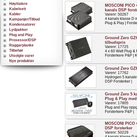
Høyttalere
MOSCONI PICO 4
Kabelsett
kanals DSP forst
Kabler
Varenr: 50267
4 kanals klasse D
Kampanjer/Tilbud
Plug & Play | Forst
Kondensatorer
Lydpakker
Plug and Play
Ground Zero GZ
Prosessor/DSP
tilbudspris
Raggarplanke
Varenr: 17725
Tilbehør
4 x 60 Watt Plug &
Forsterkere P&P | 
Utsolgte varer
Nye produkter
Ground Zero GZ
Varenr: 17762
Hydrogen 5 kanal
DSP Forsterker |
Ground Zero 5 k
Plug & Play me
Varenr: 17805
Plug and Play opp
Forsterkere P&P |
MOSCONI PICO 4 
DSP forsterker
Varenr: 50229
4 kanals klasse D