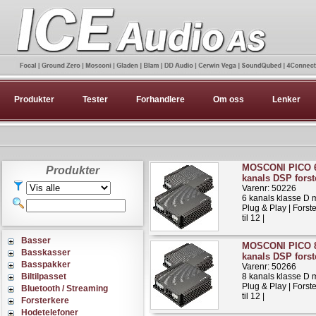
Produkter
Tester
Forhandlere
Om oss
Lenker
MOSCONI PICO 6
Produkter
kanals DSP forst
Varenr: 50226
6 kanals klasse D
Plug & Play | Forst
til 12 |
Basser
MOSCONI PICO 8
Basskasser
kanals DSP forst
Basspakker
Varenr: 50266
Biltilpasset
8 kanals klasse D
Plug & Play | Forst
Bluetooth / Streaming
til 12 |
Forsterkere
Hodetelefoner